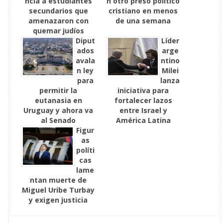
ncia a estudiantes
n otro preso político
secundarios que
cristiano en menos
amenazaron con
de una semana
quemar judíos
Diput
Líder
ados
arge
avala
ntino
n ley
Milei
para
lanza
permitir la
iniciativa para
eutanasia en
fortalecer lazos
Uruguay y ahora va
entre Israel y
al Senado
América Latina
Figur
as
políti
cas
lame
ntan muerte de
Miguel Uribe Turbay
y exigen justicia