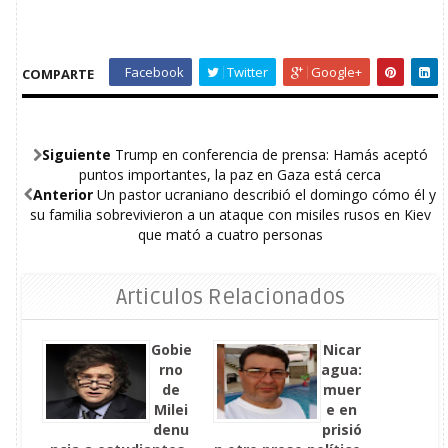
Facebook
Twitter
Google+
COMPARTE
Siguiente
Trump en conferencia de prensa: Hamás aceptó
puntos importantes, la paz en Gaza está cerca
Anterior
Un pastor ucraniano describió el domingo cómo él y
su familia sobrevivieron a un ataque con misiles rusos en Kiev
que mató a cuatro personas
Articulos Relacionados
Gobie
Nicar
rno
agua:
de
muer
Milei
e en
denu
prisió