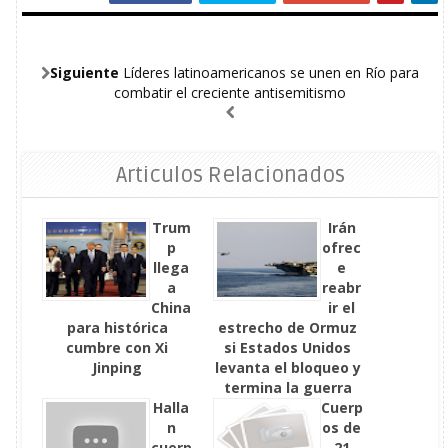
Siguiente
Líderes latinoamericanos se unen en Río para
combatir el creciente antisemitismo
Articulos Relacionados
Trum
Irán
p
ofrec
llega
e
a
reabr
China
ir el
para histórica
estrecho de Ormuz
cumbre con Xi
si Estados Unidos
Jinping
levanta el bloqueo y
termina la guerra
Halla
Cuerp
n
os de
cuerp
21