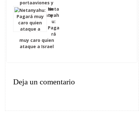
portaaviones y
submarinos en
Neta
Medio Oriente
nyah
u:
Paga
rá
muy caro quien
ataque a Israel
Deja un comentario