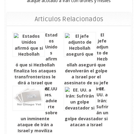
ataque acotado a Irán con drones y misiles
Articulos Relacionados
Estad
El
os
jefe
Unido
adjun
s
to de
afirm
Hezb
ó que si Hezbollah
ollah aseguró que
finaliza los ataques
devolverán el golpe
transfronterizos le
a Israel por el
dirá a Israel que
asesinato de su jefe
detenga los
EE.UU
militar en Beirut
EE.
contraataques
.
UU. a
advie
Irán:
rte
Sufrir
sobre
án un
un inminente
golpe devastador si
ataque de Irán a
atacan a Israel
Israel y moviliza