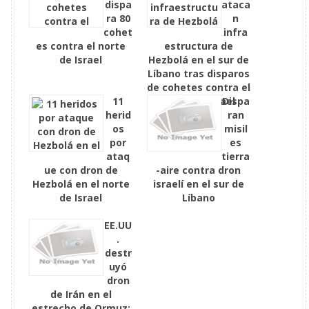
dispa
ataca
ra 80
n
cohet
infra
es contra el norte
estructura de
de Israel
Hezbolá en el sur de
Líbano tras disparos
de cohetes contra el
11
norte de Israel
Dispa
herid
ran
os
misil
por
es
ataq
tierra
ue con dron de
-aire contra dron
Hezbolá en el norte
israelí en el sur de
de Israel
Líbano
EE.UU
.
destr
uyó
dron
de Irán en el
estrecho de Ormuz: