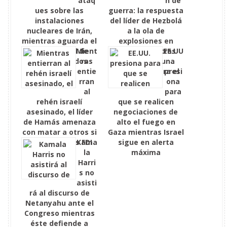
ataq
n de
ues sobre las
guerra: la respuesta
instalaciones
del líder de Hezbolá
nucleares de Irán,
a la ola de
mientras aguarda el
explosiones en
apoyo oficial de
Mient
Líbano mientras
EE.UU
Estados Unidos
ras
Israel lanza una
.
entie
ofensiva contra el
presi
rran
país
ona
al
para
rehén israelí
que se realicen
asesinado, el líder
negociaciones de
de Hamás amenaza
alto el fuego en
con matar a otros si
Gaza mientras Israel
se acercan las FDI
Kama
sigue en alerta
la
máxima
Harri
s no
asisti
rá al discurso de
Netanyahu ante el
Congreso mientras
éste defiende a