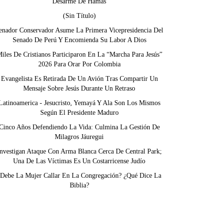
Desarme De Hamás
(sin Título)
enador Conservador Asume La Primera Vicepresidencia Del
Senado De Perú Y Encomienda Su Labor A Dios
iles De Cristianos Participaron En La “Marcha Para Jesús”
2026 Para Orar Por Colombia
Evangelista Es Retirada De Un Avión Tras Compartir Un
Mensaje Sobre Jesús Durante Un Retraso
Latinoamerica - Jesucristo, Yemayá Y Ala Son Los Mismos
Según El Presidente Maduro
Cinco Años Defendiendo La Vida: Culmina La Gestión De
Milagros Jáuregui
nvestigan Ataque Con Arma Blanca Cerca De Central Park;
Una De Las Víctimas Es Un Costarricense Judío
¿Debe La Mujer Callar En La Congregación? ¿Qué Dice La
Biblia?