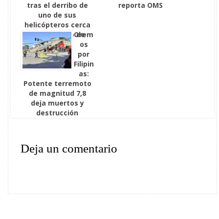
tras el derribo de
reporta OMS
uno de sus
helicópteros cerca
del estrecho de
Orem
Ormuz
os
por
Filipin
as:
Potente terremoto
de magnitud 7,8
deja muertos y
destrucción
Deja un comentario