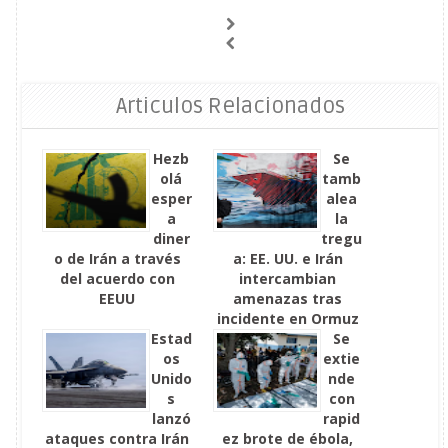
Articulos Relacionados
Hezb
Se
olá
tamb
esper
alea
a
la
diner
tregu
o de Irán a través
a: EE. UU. e Irán
del acuerdo con
intercambian
EEUU
amenazas tras
incidente en Ormuz
Estad
Se
os
extie
Unido
nde
s
con
lanzó
rapid
ataques contra Irán
ez brote de ébola,