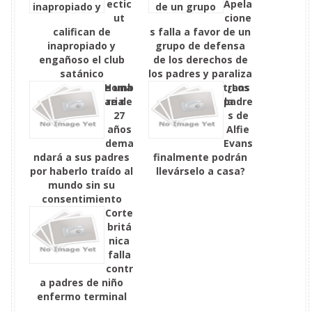
ectic
Apela
ut
cione
califican de
s falla a favor de un
inapropiado y
grupo de defensa
engañoso el club
de los derechos de
satánico
los padres y paraliza
extraescolar de una
Homb
los mandatos trans
¿Los
escuela primaria
re de
de la escuela
padre
27
s de
años
Alfie
dema
Evans
ndará a sus padres
finalmente podrán
por haberlo traído al
llevárselo a casa?
mundo sin su
consentimiento
Corte
britá
nica
falla
contr
a padres de niño
enfermo terminal