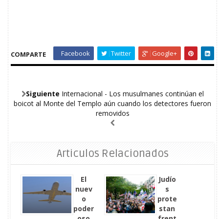
Facebook
Twitter
Google+
COMPARTE
Siguiente
Internacional - Los musulmanes continúan el
boicot al Monte del Templo aún cuando los detectores fueron
removidos
Articulos Relacionados
El
Judío
nuev
s
o
prote
poder
stan
oso
frent