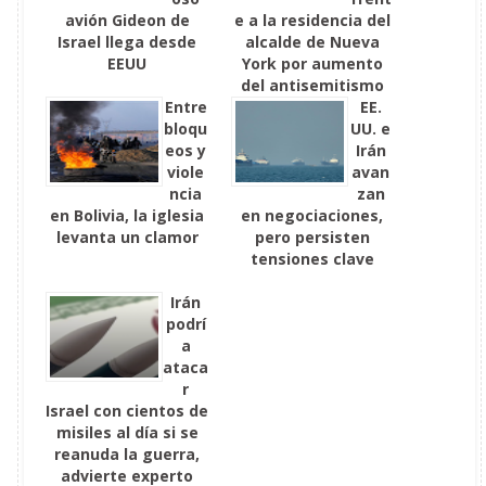
avión Gideon de
e a la residencia del
Israel llega desde
alcalde de Nueva
EEUU
York por aumento
del antisemitismo
Entre
EE.
bloqu
UU. e
eos y
Irán
viole
avan
ncia
zan
en Bolivia, la iglesia
en negociaciones,
levanta un clamor
pero persisten
tensiones clave
Irán
podrí
a
ataca
r
Israel con cientos de
misiles al día si se
reanuda la guerra,
advierte experto