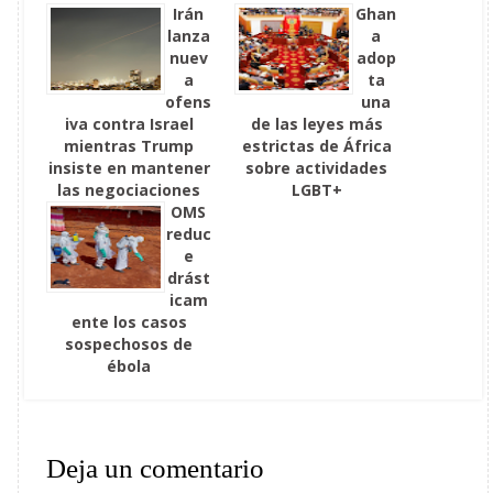
Irán
Ghan
lanza
a
nuev
adop
a
ta
ofens
una
iva contra Israel
de las leyes más
mientras Trump
estrictas de África
insiste en mantener
sobre actividades
las negociaciones
LGBT+
OMS
reduc
e
drást
icam
ente los casos
sospechosos de
ébola
Deja un comentario