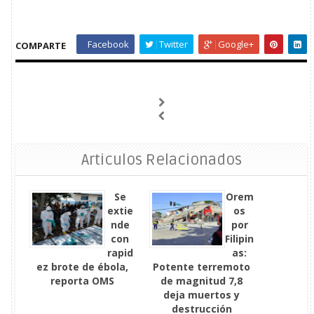
Facebook
Twitter
Google+
COMPARTE
Articulos Relacionados
Se
Orem
extie
os
nde
por
con
Filipin
rapid
as:
ez brote de ébola,
Potente terremoto
reporta OMS
de magnitud 7,8
deja muertos y
destrucción