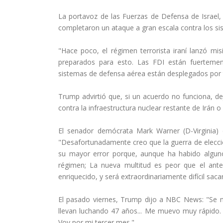
La portavoz de las Fuerzas de Defensa de Israel, 
completaron un ataque a gran escala contra los si
"Hace poco, el régimen terrorista iraní lanzó misi
preparados para esto. Las FDI están fuerteme
sistemas de defensa aérea están desplegados por to
Trump advirtió que, si un acuerdo no funciona, de
contra la infraestructura nuclear restante de Irán 
El senador demócrata Mark Warner (D-Virginia) 
"Desafortunadamente creo que la guerra de elecci
su mayor error porque, aunque ha habido algu
régimen; La nueva multitud es peor que el ant
enriquecido, y será extraordinariamente difícil sacar
El pasado viernes, Trump dijo a NBC News: "Se n
llevan luchando 47 años... Me muevo muy rápido.
Voy por mi tercer mes."