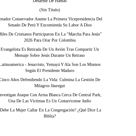
Desarme De Hamás
(sin Título)
enador Conservador Asume La Primera Vicepresidencia Del
Senado De Perú Y Encomienda Su Labor A Dios
iles De Cristianos Participaron En La “Marcha Para Jesús”
2026 Para Orar Por Colombia
Evangelista Es Retirada De Un Avión Tras Compartir Un
Mensaje Sobre Jesús Durante Un Retraso
Latinoamerica - Jesucristo, Yemayá Y Ala Son Los Mismos
Según El Presidente Maduro
Cinco Años Defendiendo La Vida: Culmina La Gestión De
Milagros Jáuregui
nvestigan Ataque Con Arma Blanca Cerca De Central Park;
Una De Las Víctimas Es Un Costarricense Judío
¿Debe La Mujer Callar En La Congregación? ¿Qué Dice La
Biblia?