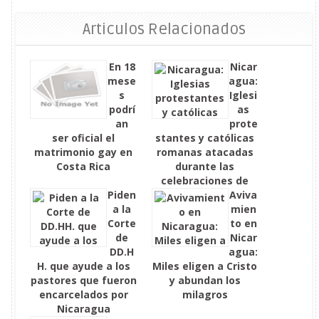
Articulos Relacionados
En 18
Nicar
mese
agua:
s
Iglesi
podrí
as
an
prote
ser oficial el
stantes y católicas
matrimonio gay en
romanas atacadas
Costa Rica
durante las
celebraciones de
Piden
Pascua
Aviva
a la
mien
Corte
to en
de
Nicar
DD.H
agua:
H. que ayude a los
Miles eligen a Cristo
pastores que fueron
y abundan los
encarcelados por
milagros
Nicaragua