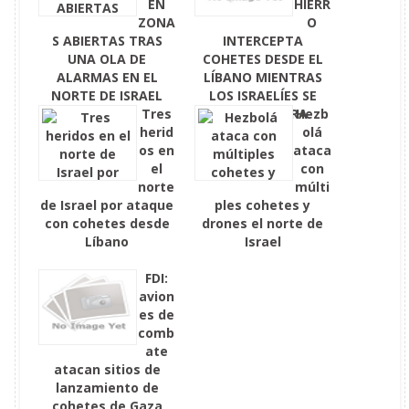
EN
HIERR
ZONA
O
S ABIERTAS TRAS
INTERCEPTA
UNA OLA DE
COHETES DESDE EL
ALARMAS EN EL
LÍBANO MIENTRAS
NORTE DE ISRAEL
LOS ISRAELÍES SE
Tres
REÚNEN PARA
Hezb
herid
SHAVUOT
olá
os en
ataca
el
con
norte
múlti
de Israel por ataque
ples cohetes y
con cohetes desde
drones el norte de
Líbano
Israel
FDI:
avion
es de
comb
ate
atacan sitios de
lanzamiento de
cohetes de Gaza