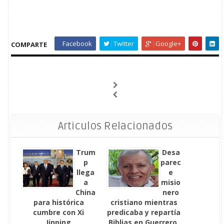
Facebook
Twitter
Google+
COMPARTE
Articulos Relacionados
Trum
Desa
p
parec
llega
e
a
misio
China
nero
para histórica
cristiano mientras
cumbre con Xi
predicaba y repartía
Jinping
Biblias en Guerrero,