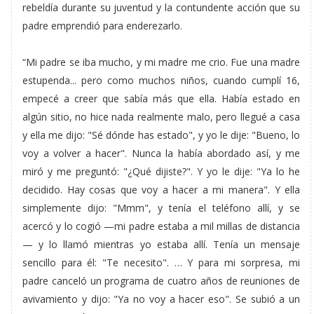
rebeldía durante su juventud y la contundente acción que su
padre emprendió para enderezarlo.
“Mi padre se iba mucho, y mi madre me crio. Fue una madre
estupenda... pero como muchos niños, cuando cumplí 16,
empecé a creer que sabía más que ella. Había estado en
algún sitio, no hice nada realmente malo, pero llegué a casa
y ella me dijo: "Sé dónde has estado", y yo le dije: "Bueno, lo
voy a volver a hacer". Nunca la había abordado así, y me
miró y me preguntó: "¿Qué dijiste?". Y yo le dije: "Ya lo he
decidido. Hay cosas que voy a hacer a mi manera". Y ella
simplemente dijo: "Mmm", y tenía el teléfono allí, y se
acercó y lo cogió —mi padre estaba a mil millas de distancia
— y lo llamó mientras yo estaba allí. Tenía un mensaje
sencillo para él: "Te necesito". … Y para mi sorpresa, mi
padre canceló un programa de cuatro años de reuniones de
avivamiento y dijo: "Ya no voy a hacer eso". Se subió a un