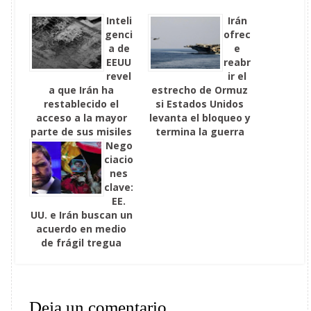
Inteli
Irán
genci
ofrec
a de
e
EEUU
reabr
revel
ir el
a que Irán ha
estrecho de Ormuz
restablecido el
si Estados Unidos
acceso a la mayor
levanta el bloqueo y
parte de sus misiles
termina la guerra
Nego
ciacio
nes
clave:
EE.
UU. e Irán buscan un
acuerdo en medio
de frágil tregua
Deja un comentario