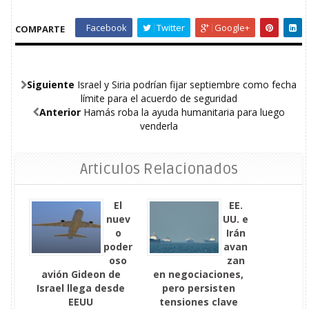
Facebook
Twitter
Google+
COMPARTE
Siguiente
Israel y Siria podrían fijar septiembre como fecha
límite para el acuerdo de seguridad
Anterior
Hamás roba la ayuda humanitaria para luego
venderla
Articulos Relacionados
El
EE.
nuev
UU. e
o
Irán
poder
avan
oso
zan
avión Gideon de
en negociaciones,
Israel llega desde
pero persisten
EEUU
tensiones clave