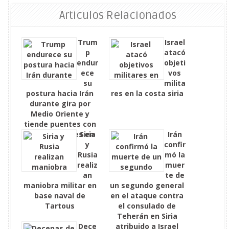
Articulos Relacionados
Trum
Israel
p
atacó
endur
objeti
ece
vos
su
milita
postura hacia Irán
res en la costa siria
durante gira por
Medio Oriente y
tiende puentes con
nuevos actores en
Siria
Irán
Siria
y
confir
Rusia
mó la
realiz
muer
an
te de
maniobra militar en
un segundo general
base naval de
en el ataque contra
Tartous
el consulado de
Teherán en Siria
Dece
atribuido a Israel