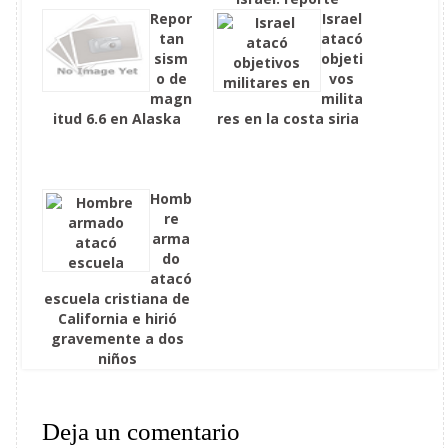
Repor
Israel
tan
atacó
sism
objeti
o de
vos
magn
milita
itud 6.6 en Alaska
res en la costa siria
Homb
re
arma
do
atacó
escuela cristiana de
California e hirió
gravemente a dos
niños
Deja un comentario