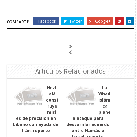
Facebook
Twitter
Google+
COMPARTE
Articulos Relacionados
Hezb
La
olá
Yihad
const
islám
ruye
ica
misil
plane
es de precisión en
a ataque para
Líbano con ayuda de
descarrilar acuerdo
Irán: reporte
entre Hamás e
Israel: reporte