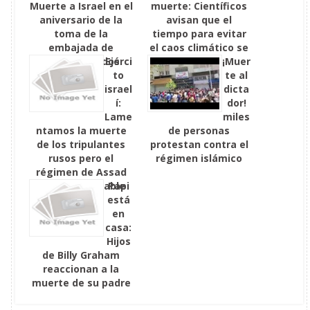
Muerte a Israel en el
muerte: Científicos
aniversario de la
avisan que el
toma de la
tiempo para evitar
embajada de
el caos climático se
Estados Unidos
Ejérci
acaba
¡Muer
to
te al
israel
dicta
í:
dor!
Lame
miles
ntamos la muerte
de personas
de los tripulantes
protestan contra el
rusos pero el
régimen islámico
régimen de Assad
es el responsable
Papi
está
en
casa:
Hijos
de Billy Graham
reaccionan a la
muerte de su padre