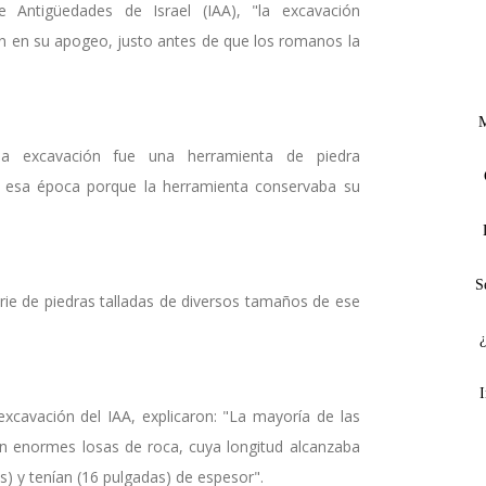
 Antigüedades de Israel (IAA), "la excavación
én en su apogeo, justo antes de que los romanos la
M
la excavación fue una herramienta de piedra
te esa época porque la herramienta conservaba su
S
rie de piedras talladas de diversos tamaños de ese
I
excavación del IAA, explicaron: "La mayoría de las
an enormes losas de roca, cuya longitud alcanzaba
s) y tenían (16 pulgadas) de espesor".