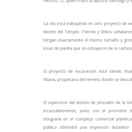
Hechos 12, quien mató al apóstol Santiago y 
La IAA está trabajando en otro proyecto de ex
Monte del Templo. Chemin y Shilov señalaron:
tengan exactamente el mismo tamaño y groso
losas de piedra que se extrajeron de la cante
El proyecto de excavación está siendo fina
Vitaria, propietaria del terreno donde se descubr
El supervisor del distrito de Jerusalén de la 
incansablemente, junto con el promotor Vi
integrarla en el complejo comercial planifi
público obtendrá una impresión duradera