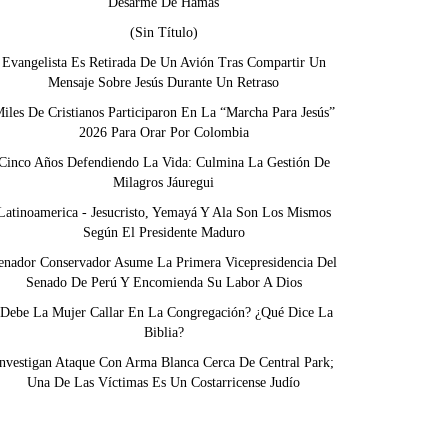
Desarme De Hamás
(sin Título)
Evangelista Es Retirada De Un Avión Tras Compartir Un
Mensaje Sobre Jesús Durante Un Retraso
iles De Cristianos Participaron En La “Marcha Para Jesús”
2026 Para Orar Por Colombia
Cinco Años Defendiendo La Vida: Culmina La Gestión De
Milagros Jáuregui
Latinoamerica - Jesucristo, Yemayá Y Ala Son Los Mismos
Según El Presidente Maduro
enador Conservador Asume La Primera Vicepresidencia Del
Senado De Perú Y Encomienda Su Labor A Dios
¿Debe La Mujer Callar En La Congregación? ¿Qué Dice La
Biblia?
nvestigan Ataque Con Arma Blanca Cerca De Central Park;
Una De Las Víctimas Es Un Costarricense Judío