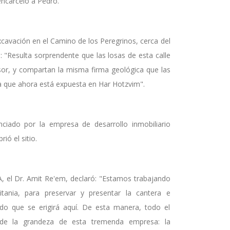
encarceló a Pedro.
cavación en el Camino de los Peregrinos, cerca del
 "Resulta sorprendente que las losas de esta calle
r, y compartan la misma firma geológica que las
ra que ahora está expuesta en Har Hotzvim".
nciado por la empresa de desarrollo inmobiliario
ió el sitio.
IAA, el Dr. Amit Re'em, declaró: "Estamos trabajando
tania, para preservar y presentar la cantera e
cado que se erigirá aquí. De esta manera, todo el
 de la grandeza de esta tremenda empresa: la