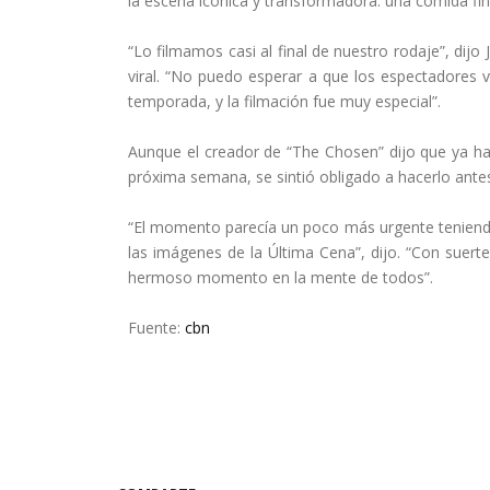
la escena icónica y transformadora: una comida final
“Lo filmamos casi al final de nuestro rodaje”, dij
viral. “No puedo esperar a que los espectadores v
temporada, y la filmación fue muy especial”.
Aunque el creador de “The Chosen” dijo que ya h
próxima semana, se sintió obligado a hacerlo ante
“El momento parecía un poco más urgente teniend
las imágenes de la Última Cena”, dijo. “Con sue
hermoso momento en la mente de todos”.
Fuente:
cbn