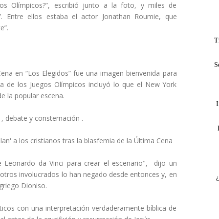
s Olímpicos?”, escribió junto a la foto, y miles de
”. Entre ellos estaba el actor Jonathan Roumie, que
e”.
T
S
 Cena en “Los Elegidos” fue una imagen bienvenida para
 de los Juegos Olímpicos incluyó lo que el New York
e la popular escena.
I
 debate y consternación .
' a los cristianos tras la blasfemia de la Última Cena
e Leonardo da Vinci para crear el escenario", dijo un
 otros involucrados lo han negado desde entonces y, en
griego Dioniso.
icos con una interpretación verdaderamente bíblica de