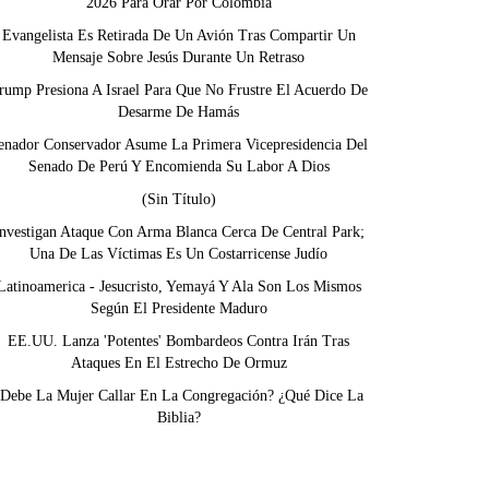
2026 Para Orar Por Colombia
Evangelista Es Retirada De Un Avión Tras Compartir Un
Mensaje Sobre Jesús Durante Un Retraso
rump Presiona A Israel Para Que No Frustre El Acuerdo De
Desarme De Hamás
enador Conservador Asume La Primera Vicepresidencia Del
Senado De Perú Y Encomienda Su Labor A Dios
(sin Título)
nvestigan Ataque Con Arma Blanca Cerca De Central Park;
Una De Las Víctimas Es Un Costarricense Judío
Latinoamerica - Jesucristo, Yemayá Y Ala Son Los Mismos
Según El Presidente Maduro
EE.UU. Lanza 'potentes' Bombardeos Contra Irán Tras
Ataques En El Estrecho De Ormuz
¿Debe La Mujer Callar En La Congregación? ¿Qué Dice La
Biblia?