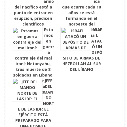
arino
ica
del Pacífico está a
que ocurre cada 10
punto de entrar en
años se está
erupción, predicen
formando en el
científicos
noroeste del
Esta
Pacífico y el norte
ISRAE
mos
de California
L
en
ATAC
guerr
Ó UN
a
DEPÓ
contra eje del mal
SITO DE ARMAS DE
iraní: Netanyahu,
HEZBOLLAH AL SUR
tras muerte de 8
DEL LÍBANO
soldados en Líbano;
afirma que
JEFE
devolverá a
DEL
evacuados
MAN
DO
NORT
E DE LAS IDF: EL
EJÉRCITO ESTÁ
PREPARADO PARA
UNA POSIBLE