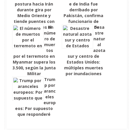
postura hacia Irán
e de India fue
durante gira por
derribado por
Medio Oriente y
Pakistán, confirma
tiende puentes con
funcionario de
nuevos actores en
El
inteligencia de
Desa
Siria
núme
Francia
stre
ro de
natur
muer
al
tos
azota
por el terremoto en
sur y centro de
Myanmar supera los
Estados Unidos:
3.500, según la Junta
múltiples muertes
Militar
por inundaciones
Trum
p por
aranc
eles
europ
eos: Por supuesto
que responderé