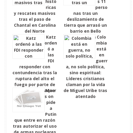
histó
s 11
ricas
perso
y rescates masivos
nas tras un
tras el paso de
deslizamiento de
Chantal en Carolina
tierra que arrasó un
del Norte
barrio en Bello
Katz
Antioquia
Colo
orden
mbia
ó a
está
las
en
FDI
guerr
responder con
a, no solo política,
contundencia tras la
sino espiritual:
ruptura del alto el
Líderes cristianos
fuego por parte de
claman por la vida
Irán con un ataque
Macr
de Miguel Uribe tras
con misiles
on
atentado
pide
a
Putin
que entre en razón
tras autorizar el uso
de armas nucleares