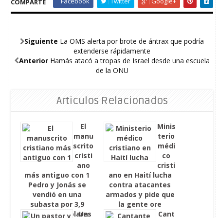
Facebook
Twitter
Google+
COMPARTE
Siguiente
La OMS alerta por brote de ántrax que podría
extenderse rápidamente
Anterior
Hamás atacó a tropas de Israel desde una escuela
de la ONU
Articulos Relacionados
El
Minis
manu
terio
scrito
médi
cristi
co
ano
cristi
más antiguo con 1
ano en Haití lucha
Pedro y Jonás se
contra atacantes
vendió en una
armados y pide que
subasta por 3,9
la gente ore
millones de dólares
Un
Cant