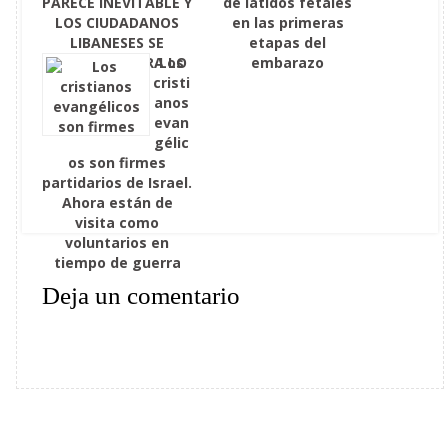
PARECE INEVITABLE Y
de latidos fetales
LOS CIUDADANOS
en las primeras
LIBANESES SE
etapas del
PREPARAN PARA LO
Los
embarazo
PEOR
cristi
anos
evan
gélic
os son firmes
partidarios de Israel.
Ahora están de
visita como
voluntarios en
tiempo de guerra
Deja un comentario