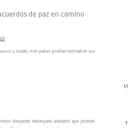
acuerdos de paz en camino
ruecos y Sudán, más países podrían normalizar sus
L
ministro Benjamín Netanyahu adelantó que podrían
T