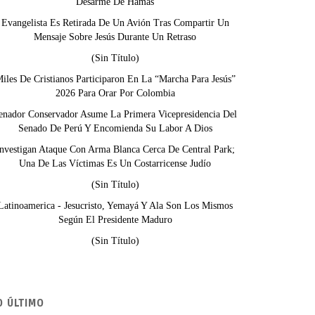
Desarme De Hamás
Evangelista Es Retirada De Un Avión Tras Compartir Un
Mensaje Sobre Jesús Durante Un Retraso
(sin Título)
iles De Cristianos Participaron En La “Marcha Para Jesús”
2026 Para Orar Por Colombia
enador Conservador Asume La Primera Vicepresidencia Del
Senado De Perú Y Encomienda Su Labor A Dios
nvestigan Ataque Con Arma Blanca Cerca De Central Park;
Una De Las Víctimas Es Un Costarricense Judío
(sin Título)
Latinoamerica - Jesucristo, Yemayá Y Ala Son Los Mismos
Según El Presidente Maduro
(sin Título)
O ÚLTIMO