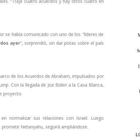
bes. “Traje cuatro acuerdos y hay otros cuatro en
rior se había comunicado con uno de los "líderes de
M
rdos ayer
", sorprendió, sin dar pistas sobre el país
S
I
l marco de los Acuerdos de Abraham, impulsados por
ump. Con la llegada de Joe Biden a la Casa Blanca,
e proyecto.
 en normalizar sus relaciones con Israel. Luego
ta, promete Netanyahu, seguirá ampliándose.
L