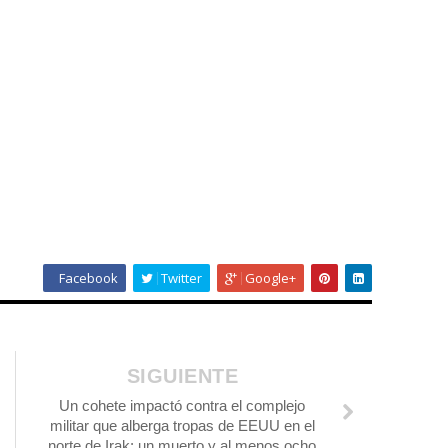
Facebook
Twitter
Google+
SIGUIENTE
Un cohete impactó contra el complejo
militar que alberga tropas de EEUU en el
norte de Irak: un muerto y al menos ocho