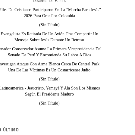
Desarme De Hamás
iles De Cristianos Participaron En La “Marcha Para Jesús”
2026 Para Orar Por Colombia
(sin Título)
Evangelista Es Retirada De Un Avión Tras Compartir Un
Mensaje Sobre Jesús Durante Un Retraso
enador Conservador Asume La Primera Vicepresidencia Del
Senado De Perú Y Encomienda Su Labor A Dios
nvestigan Ataque Con Arma Blanca Cerca De Central Park;
Una De Las Víctimas Es Un Costarricense Judío
(sin Título)
Latinoamerica - Jesucristo, Yemayá Y Ala Son Los Mismos
Según El Presidente Maduro
(sin Título)
O ÚLTIMO