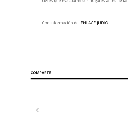
civiles que evacuaran sus hogares antes de lan
Con información de:
ENLACE JUDIO
COMPARTE