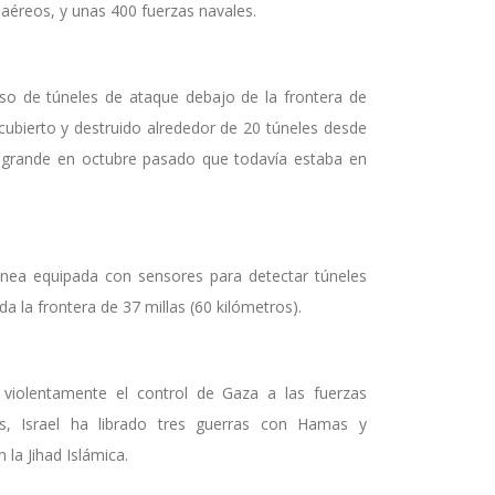
iaéreos, y unas 400 fuerzas navales.
uso de túneles de ataque debajo de la frontera de
cubierto y destruido alrededor de 20 túneles desde
no grande en octubre pasado que todavía estaba en
ánea equipada con sensores para detectar túneles
a la frontera de 37 millas (60 kilómetros).
ó violentamente el control de Gaza a las fuerzas
es, Israel ha librado tres guerras con Hamas y
a Jihad Islámica.