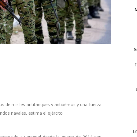
M
S
I
s de misiles antitanques y antiaéreos y una fuerza
dos navales, estima el ejército.
L
abastecido su arsenal desde la guerra de 2014 con