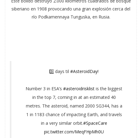
Este bólido destruyó 2.000 kilómetros cuadrados de bosque
siberiano en 1908 provocando una gran explosión cerca del
río Podkamennaya Tunguska, en Rusia.
3️⃣ days til
#AsteroidDay
!
Number 3 in ESA’s
#asteroidrisklist
is the biggest
in the top 7, coming in at an estimated 40
metres. The asteroid, named 2000 SG344, has a
1 in 1183 chance of impacting Earth, and travels
in a very similar orbit.
#SpaceCare
pic.twitter.com/MeqFHpMh0U