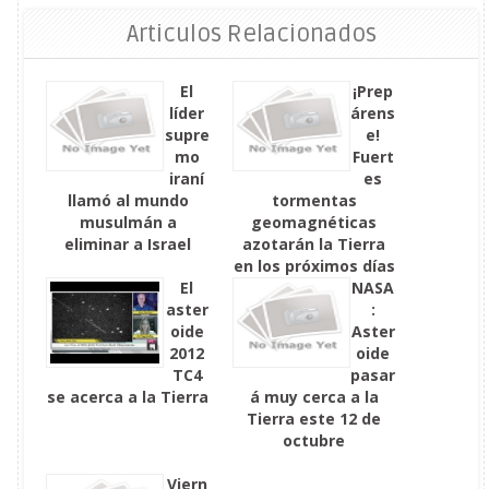
Articulos Relacionados
El
¡Prep
líder
árens
supre
e!
mo
Fuert
iraní
es
llamó al mundo
tormentas
musulmán a
geomagnéticas
eliminar a Israel
azotarán la Tierra
en los próximos días
El
NASA
aster
:
oide
Aster
2012
oide
TC4
pasar
se acerca a la Tierra
á muy cerca a la
Tierra este 12 de
octubre
Viern