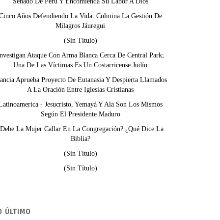
Senado De Perú Y Encomienda Su Labor A Dios
Cinco Años Defendiendo La Vida: Culmina La Gestión De
Milagros Jáuregui
(sin Título)
nvestigan Ataque Con Arma Blanca Cerca De Central Park;
Una De Las Víctimas Es Un Costarricense Judío
ancia Aprueba Proyecto De Eutanasia Y Despierta Llamados
A La Oración Entre Iglesias Cristianas
Latinoamerica - Jesucristo, Yemayá Y Ala Son Los Mismos
Según El Presidente Maduro
¿Debe La Mujer Callar En La Congregación? ¿Qué Dice La
Biblia?
(sin Título)
(sin Título)
O ÚLTIMO