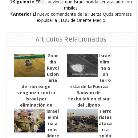
Siguiente
EEUU advierte que Israel podría ser atacado con
misiles
Anterior
El nuevo comandante de la Fuerza Quds promete
expulsar a EEUU de Oriente Medio
Articulos Relacionados
Guar
Israel
dia
elimi
Revol
na a
ucion
un
aria
terro
de Irán exige
rista de la Fuerza
venganza contra
Radwan de
Israel por
Hezbollah en el sur
eliminación de
del Líbano
Tabatabai
Israel
Terro
elimi
ristas
na a
ataca
más
n a
lídere
solda