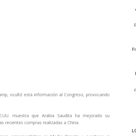
I
Fr
rump, ocultó esta información al Congreso, provocando
 EE.UU. muestra que Arabia Saudita ha mejorado su
 las recientes compras realizadas a China.
L