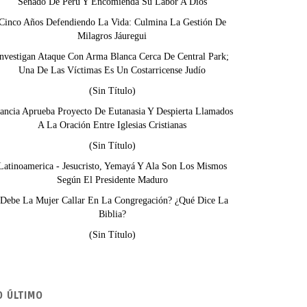
Senado De Perú Y Encomienda Su Labor A Dios
Cinco Años Defendiendo La Vida: Culmina La Gestión De
Milagros Jáuregui
nvestigan Ataque Con Arma Blanca Cerca De Central Park;
Una De Las Víctimas Es Un Costarricense Judío
(sin Título)
ancia Aprueba Proyecto De Eutanasia Y Despierta Llamados
A La Oración Entre Iglesias Cristianas
(sin Título)
Latinoamerica - Jesucristo, Yemayá Y Ala Son Los Mismos
Según El Presidente Maduro
¿Debe La Mujer Callar En La Congregación? ¿Qué Dice La
Biblia?
(sin Título)
O ÚLTIMO