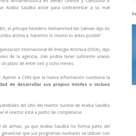
arrera armamentística en Medio Oriente y cuestiona si
e Arabia Saudita actúe para contrarrestar a su rival
Ev
 CBS, el príncipe heredero Mohammed bin Salman dijo en
a bomba atómica, haremos lo mismo lo antes posible”.
rganización Internacional de Energía Atómica (OIEA), dijo
nes de la agencia, Irán podría tener suficiente uranio
n un plazo de entre seis y ocho meses.
o dijeron a CNN que la nueva información cuestiona la
dad de desarrollar sus propios misiles o incluso
elitales del sitio del reactor nuclear de Arabia Saudita
ue el reactor está a punto de completarse.
ol de armas, ya que Arabia Saudita no forma parte del
 garantizar que sus programas nucleares se utilicen con