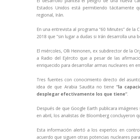
El desarrollo plantea el peligro de una nueva c
Estados Unidos está permitiendo tácitamente qu
regional, Irán.
En una entrevista al programa “60 Minutes” de la
2018 que “sin lugar a dudas si Irán desarrolla un
El miércoles, Olli Heinonen, ex subdirector de la O
a Radio del Ejército que a pesar de las afirmacio
enriquecido para desarrollar armas nucleares en e
Tres fuentes con conocimiento directo del asunt
idea de que Arabia Saudita no tiene
“la capaci
desplegar efectivamente los que tiene”
.
Después de que Google Earth publicara imágenes sat
en abril, los analistas de Bloomberg concluyeron q
Esta información alertó a los expertos en contr
acuerdo que siguen otras potencias nucleares para