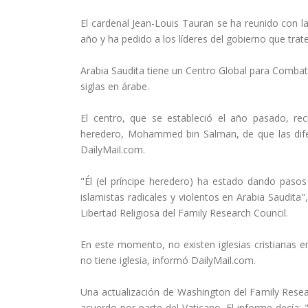
El cardenal Jean-Louis Tauran se ha reunido con la 
año y ha pedido a los líderes del gobierno que trat
Arabia Saudita tiene un Centro Global para Combati
siglas en árabe.
El centro, que se estableció el año pasado, rec
heredero, Mohammed bin Salman, de que las difere
DailyMail.com.
"Él (el príncipe heredero) ha estado dando pasos
islamistas radicales y violentos en Arabia Saudita
Libertad Religiosa del Family Research Council.
En este momento, no existen iglesias cristianas e
no tiene iglesia, informó DailyMail.com.
Una actualización de Washington del Family Resear
acuerdo por parte del Vaticano. El informe decía: