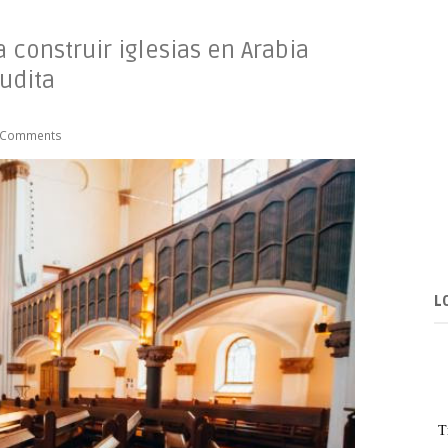
construir iglesias en Arabia
udita
 Comments
L
T