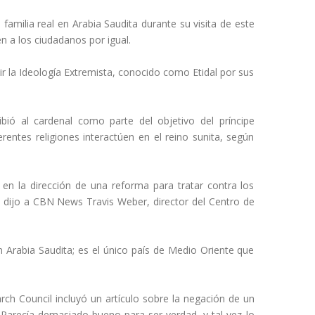
familia real en Arabia Saudita durante su visita de este
en a los ciudadanos por igual.
r la Ideología Extremista, conocido como Etidal por sus
ibió al cardenal como parte del objetivo del príncipe
ntes religiones interactúen en el reino sunita, según
 en la dirección de una reforma para tratar contra los
", dijo a CBN News Travis Weber, director del Centro de
n Arabia Saudita; es el único país de Medio Oriente que
ch Council incluyó un artículo sobre la negación de un
 "Parecía demasiado bueno para ser verdad, y tal vez lo