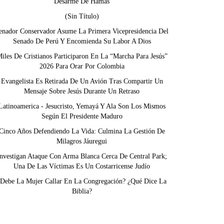
Desarme De Hamás
(sin Título)
enador Conservador Asume La Primera Vicepresidencia Del
Senado De Perú Y Encomienda Su Labor A Dios
iles De Cristianos Participaron En La “Marcha Para Jesús”
2026 Para Orar Por Colombia
Evangelista Es Retirada De Un Avión Tras Compartir Un
Mensaje Sobre Jesús Durante Un Retraso
Latinoamerica - Jesucristo, Yemayá Y Ala Son Los Mismos
Según El Presidente Maduro
Cinco Años Defendiendo La Vida: Culmina La Gestión De
Milagros Jáuregui
nvestigan Ataque Con Arma Blanca Cerca De Central Park;
Una De Las Víctimas Es Un Costarricense Judío
¿Debe La Mujer Callar En La Congregación? ¿Qué Dice La
Biblia?