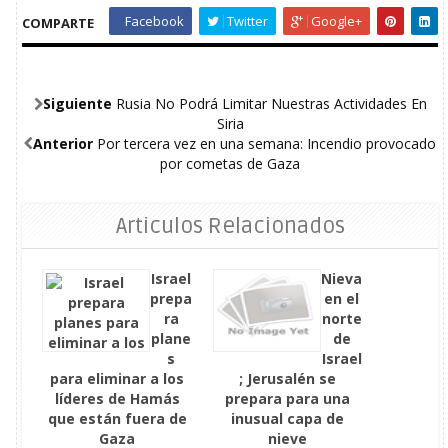
Facebook
Twitter
Google+
COMPARTE
Siguiente
Rusia No Podrá Limitar Nuestras Actividades En
Siria
Anterior
Por tercera vez en una semana: Incendio provocado
por cometas de Gaza
Articulos Relacionados
Israel
Nieva
prepa
en el
ra
norte
plane
de
s
Israel
para eliminar a los
; Jerusalén se
líderes de Hamás
prepara para una
que están fuera de
inusual capa de
Gaza
nieve