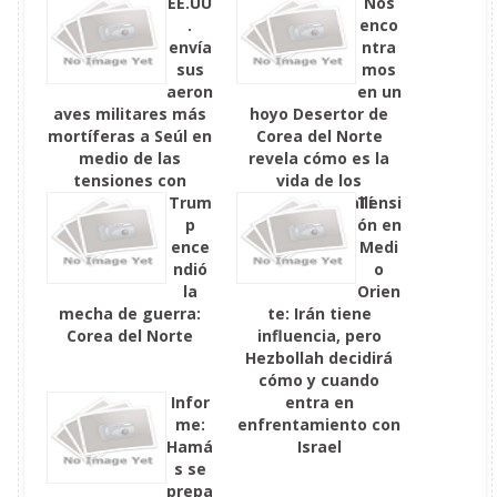
EE.UU
Nos
.
enco
envía
ntra
sus
mos
aeron
en un
aves militares más
hoyo Desertor de
mortíferas a Seúl en
Corea del Norte
medio de las
revela cómo es la
tensiones con
vida de los
Pionyang
Trum
cristianos allí
Tensi
p
ón en
ence
Medi
ndió
o
la
Orien
mecha de guerra:
te: Irán tiene
Corea del Norte
influencia, pero
Hezbollah decidirá
cómo y cuando
Infor
entra en
me:
enfrentamiento con
Hamá
Israel
s se
prepa