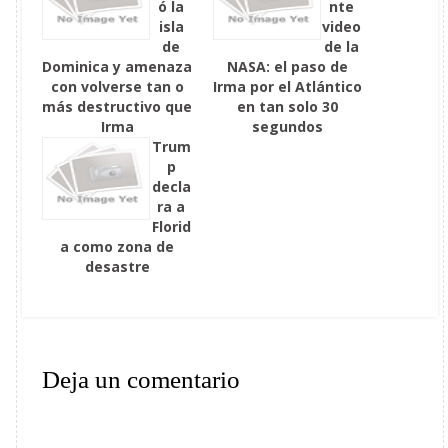
ó la
nte
isla
video
de
de la
Dominica y amenaza
NASA: el paso de
con volverse tan o
Irma por el Atlántico
más destructivo que
en tan solo 30
Irma
segundos
Trum
p
decla
ra a
Florid
a como zona de
desastre
Deja un comentario