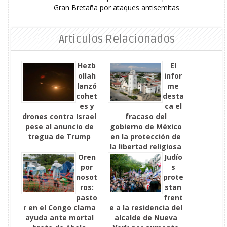
Gran Bretaña por ataques antisemitas
Articulos Relacionados
Hezb
El
ollah
infor
lanzó
me
cohet
desta
es y
ca el
drones contra Israel
fracaso del
pese al anuncio de
gobierno de México
tregua de Trump
en la protección de
la libertad religiosa
Oren
Judío
por
s
nosot
prote
ros:
stan
pasto
frent
r en el Congo clama
e a la residencia del
ayuda ante mortal
alcalde de Nueva