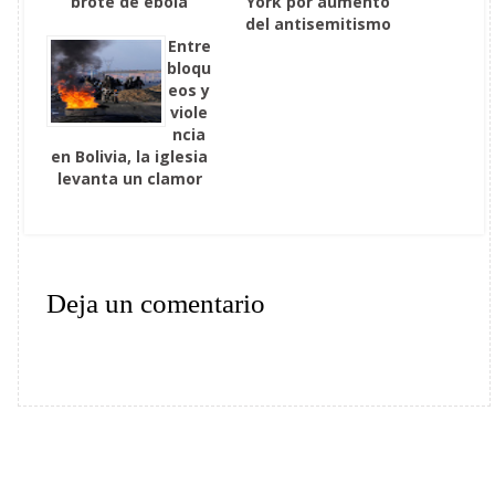
brote de ébola
York por aumento
del antisemitismo
Entre
bloqu
eos y
viole
ncia
en Bolivia, la iglesia
levanta un clamor
Deja un comentario