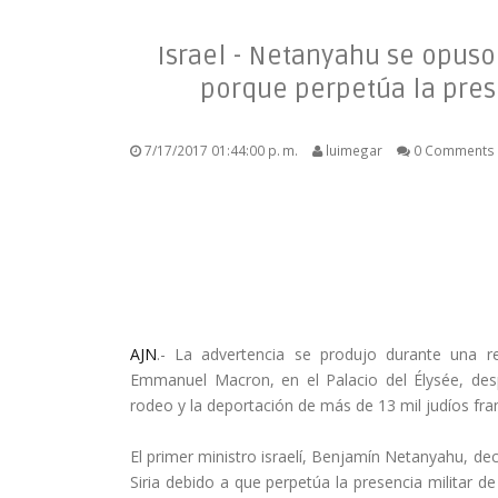
Israel - Netanyahu se opuso
porque perpetúa la prese
7/17/2017 01:44:00 p. m.
luimegar
0 Comments
AJN
.- La advertencia se produjo durante una r
Emmanuel Macron, en el Palacio del Élysée, d
rodeo y la deportación de más de 13 mil judíos fr
El primer ministro israelí, Benjamín Netanyahu, de
Siria debido a que perpetúa la presencia militar de 