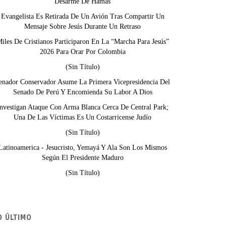
Desarme De Hamás
Evangelista Es Retirada De Un Avión Tras Compartir Un
Mensaje Sobre Jesús Durante Un Retraso
iles De Cristianos Participaron En La “Marcha Para Jesús”
2026 Para Orar Por Colombia
(sin Título)
enador Conservador Asume La Primera Vicepresidencia Del
Senado De Perú Y Encomienda Su Labor A Dios
nvestigan Ataque Con Arma Blanca Cerca De Central Park;
Una De Las Víctimas Es Un Costarricense Judío
(sin Título)
Latinoamerica - Jesucristo, Yemayá Y Ala Son Los Mismos
Según El Presidente Maduro
(sin Título)
O ÚLTIMO