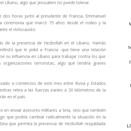
 el Líbano, algo que Jerusalem no puede tolerar.
e dos horas junto al presidente de Francia, Emmanuel
una ceremonia que marcó 75 años desde el rodeo y la
M
ante el Holocausto.
más de la presencia de Hezbollah en el Líbano, Hamás
S
nifestó que le pidió a Francia -que tiene una relación
se su influencia en Líbano para trabajar contra los que
I
organizaciones terroristas, algo que tendría graves
nzado a comienzos de este mes entre Rusia y Estados
ntras retira a las fuerzas iraníes a 20 kilómetros de la
rán en el país.
o en enviar asesores militares a Siria, sino que también
algo que podría cambiar radicalmente la situación en la
 Siria que permita la presencia de Hezbollah respaldada
L