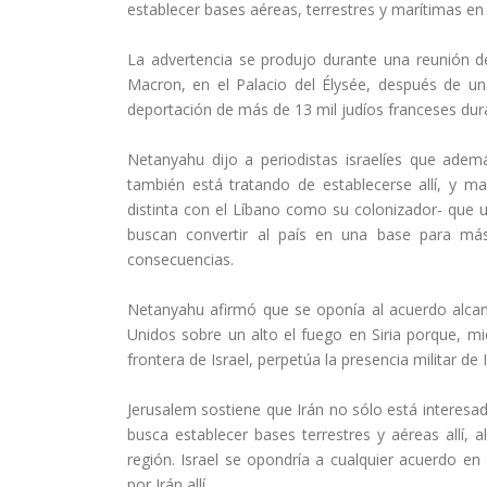
establecer bases aéreas, terrestres y marítimas en
La advertencia se produjo durante una reunión d
Macron, en el Palacio del Élysée, después de 
deportación de más de 13 mil judíos franceses dur
Netanyahu dijo a periodistas israelíes que ade
también está tratando de establecerse allí, y ma
distinta con el Líbano como su colonizador- que u
buscan convertir al país en una base para más 
consecuencias.
Netanyahu afirmó que se oponía al acuerdo alca
Unidos sobre un alto el fuego en Siria porque, mie
frontera de Israel, perpetúa la presencia militar de I
Jerusalem sostiene que Irán no sólo está interesad
busca establecer bases terrestres y aéreas allí, 
región. Israel se opondría a cualquier acuerdo en
por Irán allí.