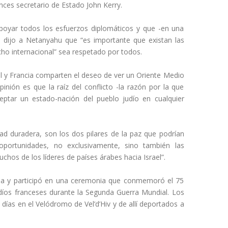
onces secretario de Estado John Kerry.
poyar todos los esfuerzos diplomáticos y que -en una
e dijo a Netanyahu que “es importante que existan las
cho internacional” sea respetado por todos.
l y Francia comparten el deseo de ver un Oriente Medio
pinión es que la raíz del conflicto -la razón por la que
ceptar un estado-nación del pueblo judío en cualquier
ad duradera, son los dos pilares de la paz que podrían
portunidades, no exclusivamente, sino también las
hos de los líderes de países árabes hacia Israel”.
na y participó en una ceremonia que conmemoró el 75
judíos franceses durante la Segunda Guerra Mundial. Los
días en el Velódromo de Vel’d’Hiv y de allí deportados a