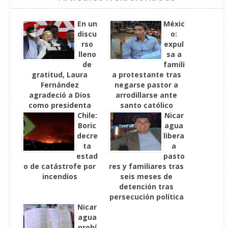
En un
Méxic
discu
o:
rso
expul
lleno
sa a
de
famili
gratitud, Laura
a protestante tras
Fernández
negarse pastor a
agradeció a Dios
arrodillarse ante
como presidenta
santo católico
electa
Chile:
Nicar
Boric
agua
decre
libera
ta
a
estad
pasto
o de catástrofe por
res y familiares tras
incendios
seis meses de
detención tras
persecución política
Nicar
agua
prohí