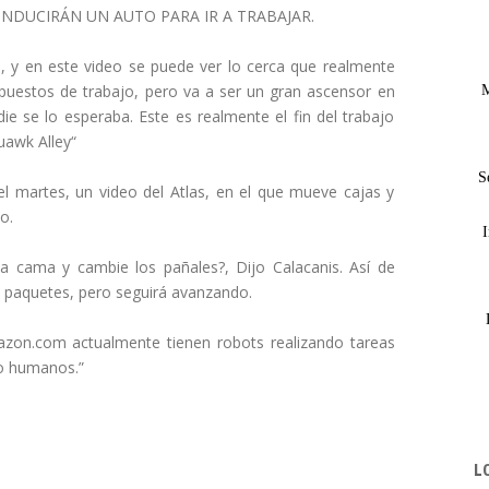
NDUCIRÁN UN AUTO PARA IR A TRABAJAR.
a, y en este video se puede ver lo cerca que realmente
puestos de trabajo, pero va a ser un gran ascensor en
M
e se lo esperaba. Este es realmente el fin del trabajo
uawk Alley“
S
l martes, un video del Atlas, en el que mueve cajas y
o.
I
la cama y cambie los pañales?, Dijo Calacanis. Así de
 paquetes, pero seguirá avanzando.
azon.com actualmente tienen robots realizando tareas
jo humanos.”
L