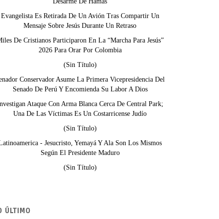
Desarme De Hamás
Evangelista Es Retirada De Un Avión Tras Compartir Un
Mensaje Sobre Jesús Durante Un Retraso
iles De Cristianos Participaron En La “Marcha Para Jesús”
2026 Para Orar Por Colombia
(sin Título)
enador Conservador Asume La Primera Vicepresidencia Del
Senado De Perú Y Encomienda Su Labor A Dios
nvestigan Ataque Con Arma Blanca Cerca De Central Park;
Una De Las Víctimas Es Un Costarricense Judío
(sin Título)
Latinoamerica - Jesucristo, Yemayá Y Ala Son Los Mismos
Según El Presidente Maduro
(sin Título)
O ÚLTIMO