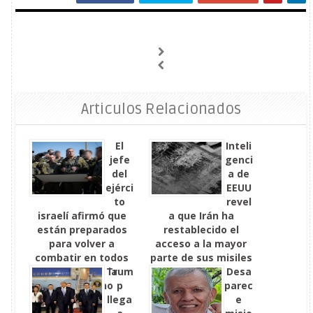
Articulos Relacionados
El
Inteli
jefe
genci
del
a de
ejérci
EEUU
to
revel
israelí afirmó que
a que Irán ha
están preparados
restablecido el
para volver a
acceso a la mayor
combatir en todos
parte de sus misiles
los frentes: la
Trum
Desa
campaña no
p
parec
terminó
llega
e