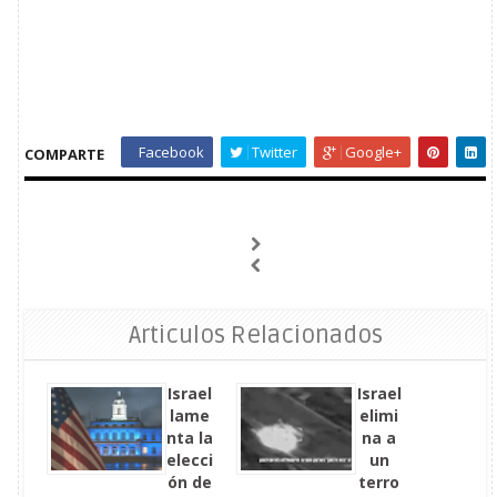
Facebook
Twitter
Google+
COMPARTE
Articulos Relacionados
Israel
Israel
lame
elimi
nta la
na a
elecci
un
ón de
terro