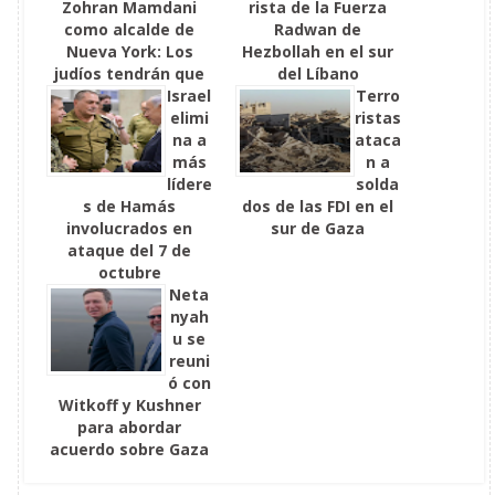
Zohran Mamdani
rista de la Fuerza
como alcalde de
Radwan de
Nueva York: Los
Hezbollah en el sur
judíos tendrán que
del Líbano
huir
Israel
Terro
elimi
ristas
na a
ataca
más
n a
lídere
solda
s de Hamás
dos de las FDI en el
involucrados en
sur de Gaza
ataque del 7 de
octubre
Neta
nyah
u se
reuni
ó con
Witkoff y Kushner
para abordar
acuerdo sobre Gaza